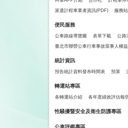
叫車APP介紹
合作社
計程車停
派遣計程車業者資訊(PDF)
服務站
便民服務
公車路線導覽圖
表單下載
公路
臺北市聯營公車行車事故當事人權益保
統計資訊
預告統計資料發布時間表
預算
轉運站專區
各轉運站介紹
各年度績效評估報
性騷擾暨安全及衛生防護專區
公車評鑑專區