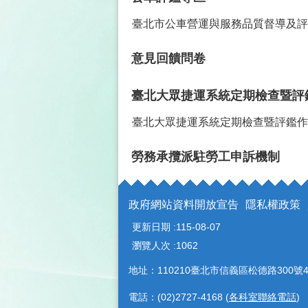
臺北市公車營運與服務品質督導及評
意見回饋問卷
臺北大眾捷運系統定期檢查暨評
臺北大眾捷運系統定期檢查暨評鑑作
勞務承攬派駐勞工申訴機制
政府網站資料開放宣告
隱私權政策
更新日期
115-08-07
瀏覽人次
1062
地址：110210臺北市信義區松德路300號4
電話：(02)2727-4168 (
各科室聯絡電話
)