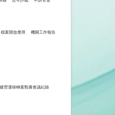
專線
歷年評鑑
申訴管道
檔案開放應用
機關工作報告
建營運移轉案甄審會議紀錄