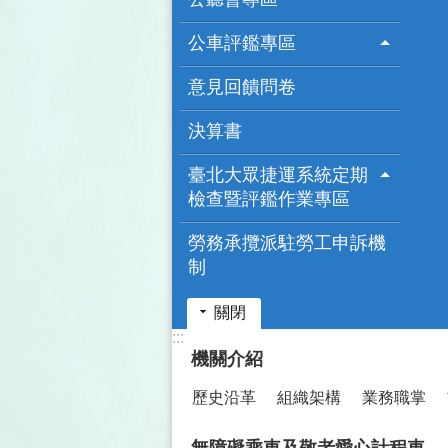
公車評鑑專區
意見回饋問卷
決算書
臺北大眾捷運系統定期
檢查暨評鑑作業專區
勞務承攬派駐勞工申訴機
制
關閉
:::
機關介紹
歷史沿革
組織架構
業務職掌