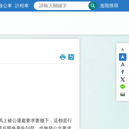
線公車
計程車
進階搜尋
馬上被公運處要求要撤下，這都是行
或反罷免廣告刊登，也無發公文要求