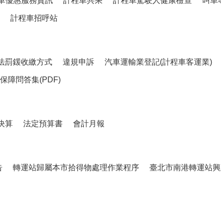
車優惠服務資訊
計程車共乘
計程車駕駛人健康檢查
叫車
計程車招呼站
法罰鍰收繳方式
違規申訴
汽車運輸業登記(計程車客運業)
障問答集(PDF)
決算
法定預算書
會計月報
告
轉運站歸屬本市拾得物處理作業程序
臺北市南港轉運站興