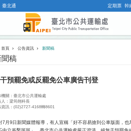
臺北通
定期票
幹
首頁
公告資訊
新聞稿
新聞稿
干預罷免或反罷免公車廣告刊登
布機關：臺北市公共運輸處
絡人：梁筠翎科長
資訊：(02)2727-4168轉8601
對7月9日新聞媒體報導，有人宣稱「好不容易搶到公車版面，也
不中立斧鑿斑斑」，臺北市公共運輸處嚴正澄清，絕無干預罷免