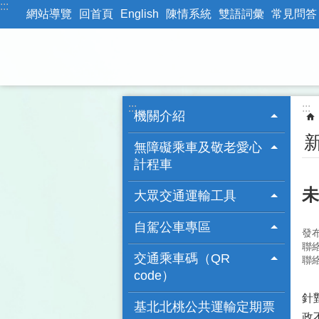
:::
跳到主要內容區塊
網站導覽
回首頁
English
陳情系統
雙語詞彙
常見問答
:::
:::
機關介紹
無障礙乘車及敬老愛心
計程車
未
大眾交通運輸工具
自駕公車專區
發
聯
交通乘車碼（QR
聯絡
code）
針
基北北桃公共運輸定期票
政