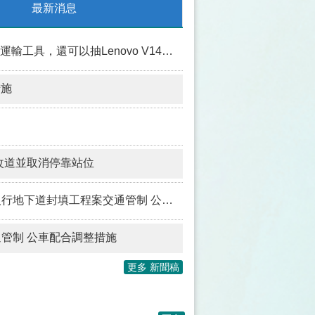
最新消息
ovo V14筆電、華航亞洲線不限航點來回機票!
措施
改道並取消停靠站位
道封填工程案交通管制 公車配合調整行駛動線
交通管制 公車配合調整措施
更多 新聞稿
2026城鎮韌性(防空)演