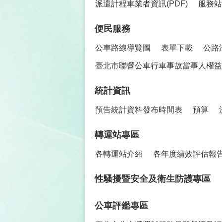
派遣計程車業者資訊(PDF)
服務站
便民服務
公車路線導覽圖
表單下載
公路
臺北市聯營公車行車事故當事人權益保
統計資訊
預告統計資料發布時間表
預算
轉運站專區
各轉運站介紹
各年度績效評估報
性騷擾暨安全及衛生防護專區
公車評鑑專區