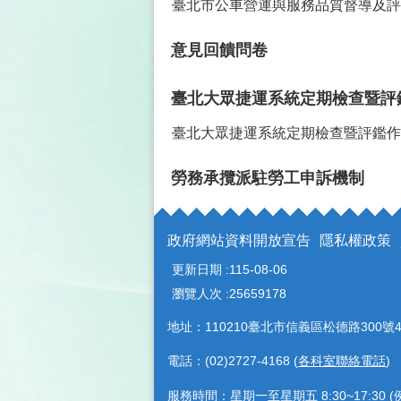
臺北市公車營運與服務品質督導及評
意見回饋問卷
臺北大眾捷運系統定期檢查暨評
臺北大眾捷運系統定期檢查暨評鑑作
勞務承攬派駐勞工申訴機制
政府網站資料開放宣告
隱私權政策
更新日期
115-08-06
瀏覽人次
25659178
地址：110210臺北市信義區松德路300號4
電話：(02)2727-4168 (
各科室聯絡電話
)
服務時間：星期一至星期五 8:30~17:30