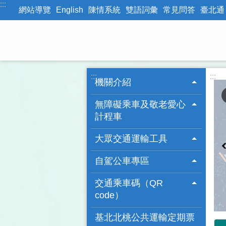
:::
跳到主要內容區塊
網站導覽
English
陳情系統
雙語詞彙
常見問答
臺北通
:::
:::
機關介紹
無障礙乘車及敬老愛心
計程車
大眾交通運輸工具
自駕公車專區
交通乘車碼（QR
code）
基北北桃公共運輸定期票