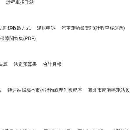
計程車招呼站
法罰鍰收繳方式
違規申訴
汽車運輸業登記(計程車客運業)
障問答集(PDF)
決算
法定預算書
會計月報
告
轉運站歸屬本市拾得物處理作業程序
臺北市南港轉運站興