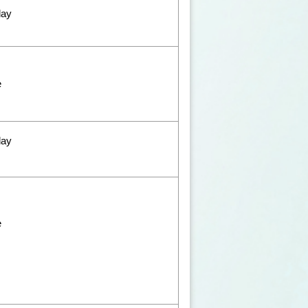
lay
e
lay
e