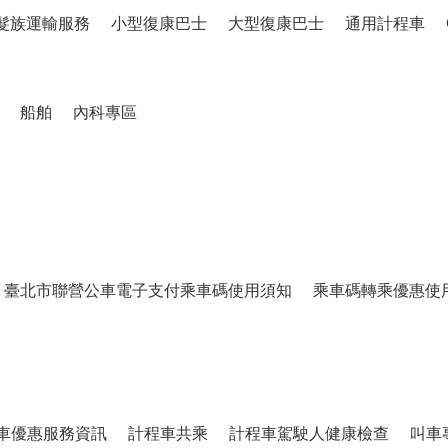
髮族運輸服務
小型復康巴士
大型復康巴士
通用計程車
船舶
內科專區
臺北市聯營公車電子支付乘車碼使用須知
乘車碼轉乘優惠使
車優惠服務資訊
計程車共乘
計程車駕駛人健康檢查
叫車