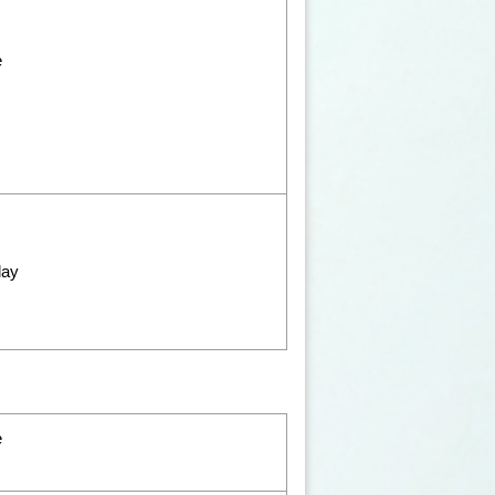
e
play
e