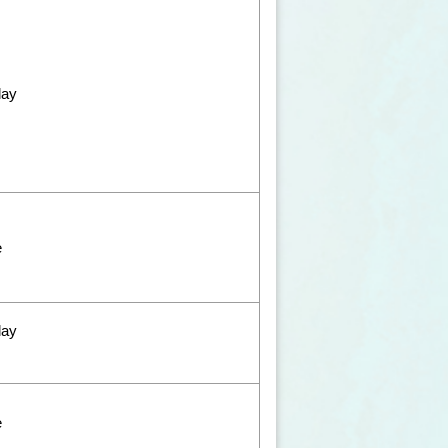
play
e
lay
e