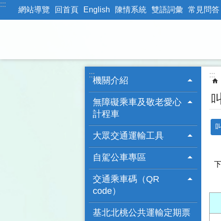
:::
跳到主要內容區塊
網站導覽
回首頁
English
陳情系統
雙語詞彙
常見問答
:::
:::
機關介紹
無障礙乘車及敬老愛心
計程車
大眾交通運輸工具
自駕公車專區
下
交通乘車碼（QR
code）
基北北桃公共運輸定期票