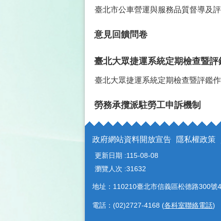
臺北市公車營運與服務品質督導及評
意見回饋問卷
臺北大眾捷運系統定期檢查暨評
臺北大眾捷運系統定期檢查暨評鑑作
勞務承攬派駐勞工申訴機制
政府網站資料開放宣告
隱私權政策
更新日期
115-08-08
瀏覽人次
31632
地址：110210臺北市信義區松德路300號4
電話：(02)2727-4168 (
各科室聯絡電話
)