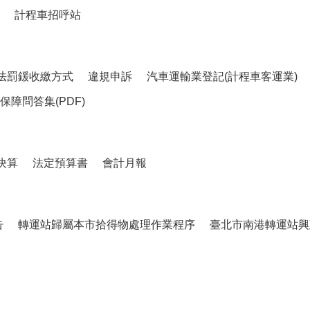
計程車招呼站
法罰鍰收繳方式
違規申訴
汽車運輸業登記(計程車客運業)
障問答集(PDF)
決算
法定預算書
會計月報
告
轉運站歸屬本市拾得物處理作業程序
臺北市南港轉運站興