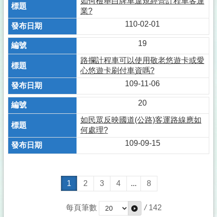
如何檢舉白牌車違規經營計程車客運
業?
110-02-01
19
路攔計程車可以使用敬老悠遊卡或愛
心悠遊卡刷付車資嗎?
109-11-06
20
如民眾反映國道(公路)客運路線應如
何處理?
109-09-15
1
2
3
4
...
8
每頁筆數
/
142