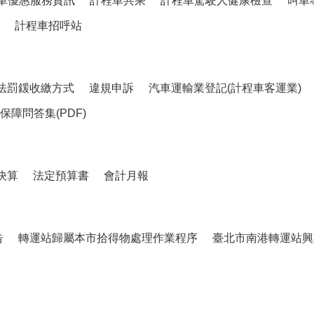
車優惠服務資訊
計程車共乘
計程車駕駛人健康檢查
叫車
計程車招呼站
法罰鍰收繳方式
違規申訴
汽車運輸業登記(計程車客運業)
障問答集(PDF)
決算
法定預算書
會計月報
告
轉運站歸屬本市拾得物處理作業程序
臺北市南港轉運站興