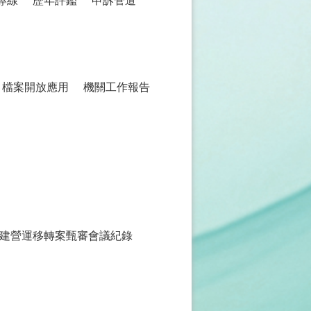
專線
歷年評鑑
申訴管道
檔案開放應用
機關工作報告
建營運移轉案甄審會議紀錄