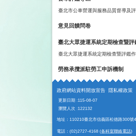
臺北市公車營運與服務品質督導及評
意見回饋問卷
臺北大眾捷運系統定期檢查暨評
臺北大眾捷運系統定期檢查暨評鑑作
勞務承攬派駐勞工申訴機制
政府網站資料開放宣告
隱私權政策
更新日期
115-08-07
瀏覽人次
122132
地址：110210臺北市信義區松德路300號4
電話：(02)2727-4168 (
各科室聯絡電話
)