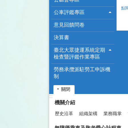
點
公車評鑑專區
意見回饋問卷
決算書
臺北大眾捷運系統定期
檢查暨評鑑作業專區
勞務承攬派駐勞工申訴機
制
關閉
:::
機關介紹
歷史沿革
組織架構
業務職掌