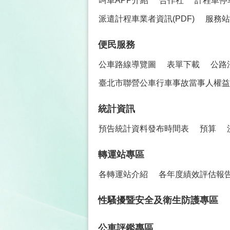
叫車APP介紹
合作社
計程車停
派遣計程車業者資訊(PDF)
服務站
便民服務
公車路線導覽圖
表單下載
公路
臺北市聯營公車行車事故當事人權益保
統計資訊
預告統計資料發布時間表
預算
轉運站專區
各轉運站介紹
各年度績效評估報
性騷擾暨安全及衛生防護專區
公車評鑑專區