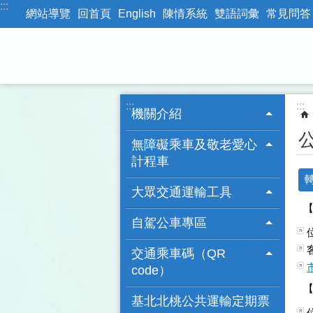
:::
跳到主要內容區塊
網站導覽
回首頁
English
陳情系統
雙語詞彙
常見問答
:::
:::
機關介紹
無障礙乘車及敬老愛心
計程車
大眾交通運輸工具
自駕公車專區
交通乘車碼（QR
code）
基北北桃公共運輸定期票