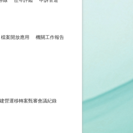
專線
歷年評鑑
申訴管道
檔案開放應用
機關工作報告
建營運移轉案甄審會議紀錄