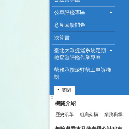
公車評鑑專區
意見回饋問卷
決算書
臺北大眾捷運系統定期
檢查暨評鑑作業專區
勞務承攬派駐勞工申訴機
制
關閉
:::
機關介紹
歷史沿革
組織架構
業務職掌