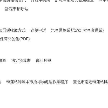
車優惠服務資訊
計程車共乘
計程車駕駛人健康檢查
叫車
計程車招呼站
法罰鍰收繳方式
違規申訴
汽車運輸業登記(計程車客運業)
障問答集(PDF)
決算
法定預算書
會計月報
告
轉運站歸屬本市拾得物處理作業程序
臺北市南港轉運站興