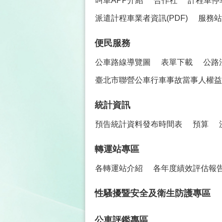
叫車APP介紹
合作社
計程車停
派遣計程車業者資訊(PDF)
服務站
便民服務
公車路線導覽圖
表單下載
公路
臺北市聯營公車行車事故當事人權益保
統計資訊
預告統計資料發布時間表
預算
轉運站專區
各轉運站介紹
各年度績效評估報
性騷擾暨安全及衛生防護專區
公車評鑑專區