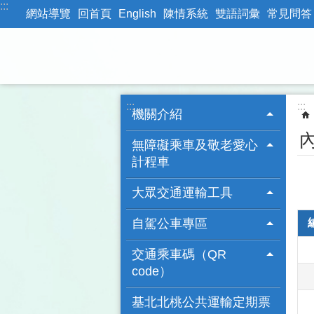
:::
跳到主要內容區塊
網站導覽
回首頁
English
陳情系統
雙語詞彙
常見問答
:::
:::
機關介紹
無障礙乘車及敬老愛心
計程車
大眾交通運輸工具
自駕公車專區
交通乘車碼（QR
code）
基北北桃公共運輸定期票