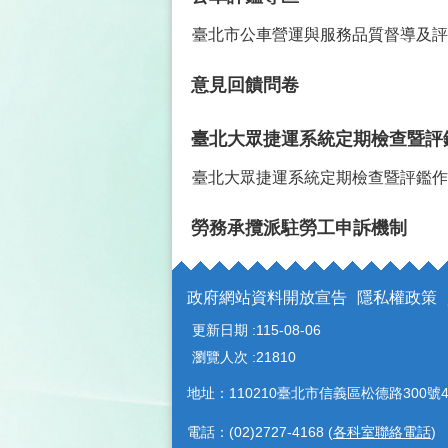
臺北市公車營運與服務品質督導及評
意見回饋問卷
臺北大眾捷運系統定期檢查暨評
臺北大眾捷運系統定期檢查暨評鑑作
勞務承攬派駐勞工申訴機制
政府網站資料開放宣告
隱私權政策
更新日期
115-08-06
瀏覽人次
21810
地址：110210臺北市信義區松德路300號4
電話：(02)2727-4168 (
各科室聯絡電話
)