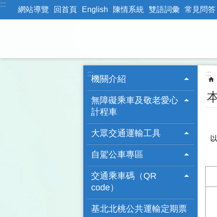
:::
跳到主要內容區塊
網站導覽
回首頁
English
陳情系統
雙語詞彙
常見問答
:::
:::
機關介紹
無障礙乘車及敬老愛心
計程車
大眾交通運輸工具
自駕公車專區
交通乘車碼（QR
code）
基北北桃公共運輸定期票