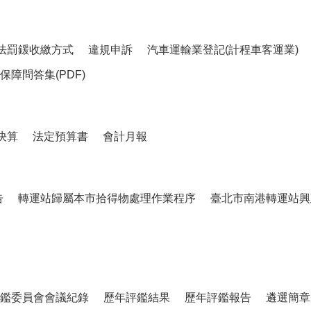
法罰鍰收繳方式
違規申訴
汽車運輸業登記(計程車客運業)
障問答集(PDF)
決算
法定預算書
會計月報
告
轉運站歸屬本市拾得物處理作業程序
臺北市南港轉運站興
鑑委員會會議紀錄
歷年評鑑結果
歷年評鑑報告
遴選簡章