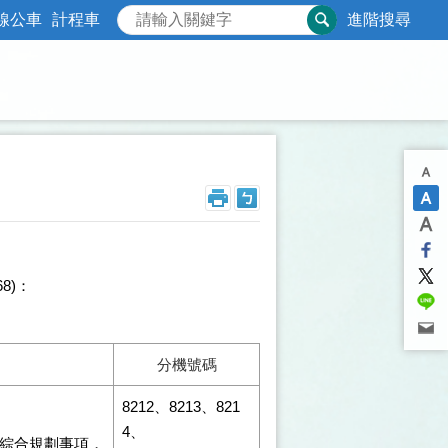
線公車
計程車
進階搜尋
68)：
分機號碼
8212、8213、821
4、
綜合規劃事項，