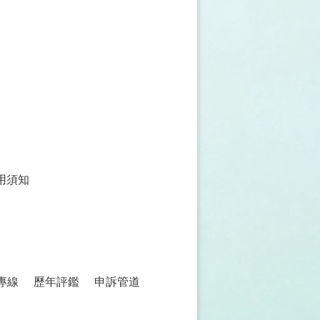
用須知
專線
歷年評鑑
申訴管道