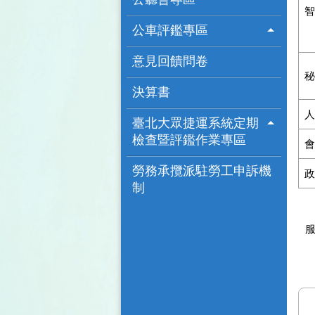
智
公車評鑑專區
意見回饋問卷
秘
決算書
人
臺北大眾捷運系統定期
檢查暨評鑑作業專區
會
勞務承攬派駐勞工申訴機
政
制
服