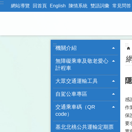
:::
跳到主要內容區塊
網站導覽
回首頁
English
陳情系統
雙語詞彙
常見問答
:::
:::
機關介紹
無障礙乘車及敬老愛心
計程車
隱
大眾交通運輸工具
自駕公車專區
感
交通乘車碼（QR
作
code）
保
要
基北北桃公共運輸定期票
實