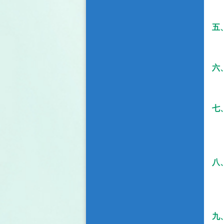
五
六
七
八
九