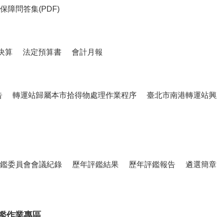
障問答集(PDF)
決算
法定預算書
會計月報
告
轉運站歸屬本市拾得物處理作業程序
臺北市南港轉運站興
鑑委員會會議紀錄
歷年評鑑結果
歷年評鑑報告
遴選簡章
鑑作業專區