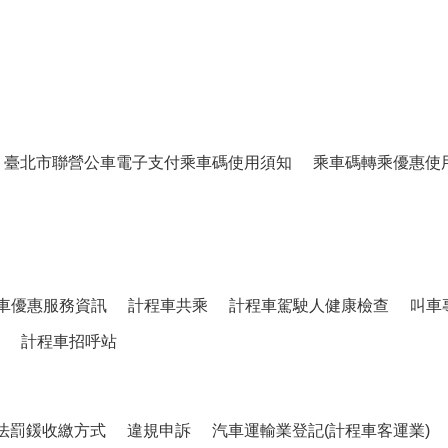
臺北市聯營公車電子支付乘車碼使用須知
乘車碼轉乘優惠使
車優惠服務資訊
計程車共乘
計程車駕駛人健康檢查
叫車
計程車招呼站
法罰鍰收繳方式
違規申訴
汽車運輸業登記(計程車客運業)