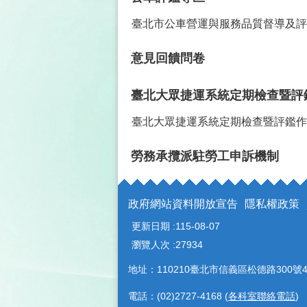
臺北市公車營運與服務品質督導及評
意見回饋問卷
臺北大眾捷運系統定期檢查暨評
臺北大眾捷運系統定期檢查暨評鑑作
勞務承攬派駐勞工申訴機制
政府網站資料開放宣告
隱私權政策
更新日期
115-08-07
瀏覽人次
27934
地址：110210臺北市信義區松德路300號4
電話：(02)2727-4168 (
各科室聯絡電話
)