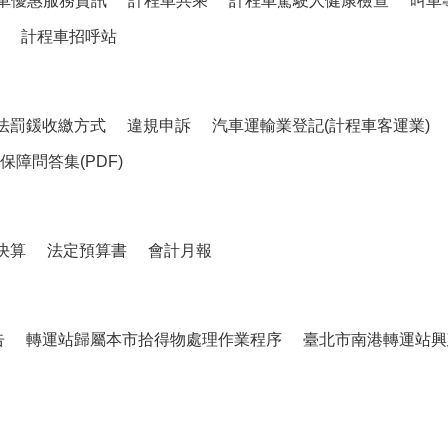
車優惠服務資訊
計程車共乘
計程車駕駛人健康檢查
叫車
計程車招呼站
法罰鍰收繳方式
違規申訴
汽車運輸業登記(計程車客運業)
障問答集(PDF)
決算
法定預算書
會計月報
告
轉運站歸屬本市拾得物處理作業程序
臺北市南港轉運站興