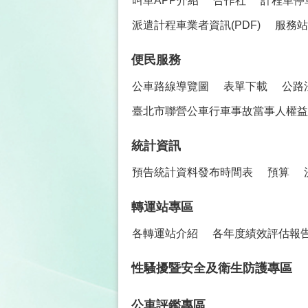
叫車APP介紹
合作社
計程車停
派遣計程車業者資訊(PDF)
服務站
便民服務
公車路線導覽圖
表單下載
公路
臺北市聯營公車行車事故當事人權益保
統計資訊
預告統計資料發布時間表
預算
轉運站專區
各轉運站介紹
各年度績效評估報
性騷擾暨安全及衛生防護專區
公車評鑑專區