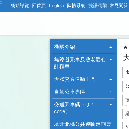
:::
跳到主要內容區塊
網站導覽
回首頁
English
陳情系統
雙語詞彙
常見問答
:::
:::
機關介紹
無障礙乘車及敬老愛心
計程車
大眾交通運輸工具
自駕公車專區
交通乘車碼（QR
code）
基北北桃公共運輸定期票