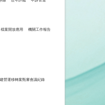
專線
歷年評鑑
申訴管道
檔案開放應用
機關工作報告
建營運移轉案甄審會議紀錄