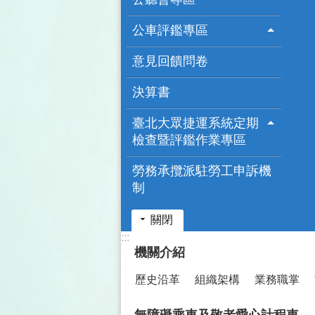
公車評鑑專區
意見回饋問卷
決算書
臺北大眾捷運系統定期
檢查暨評鑑作業專區
勞務承攬派駐勞工申訴機
制
關閉
:::
機關介紹
歷史沿革
組織架構
業務職掌