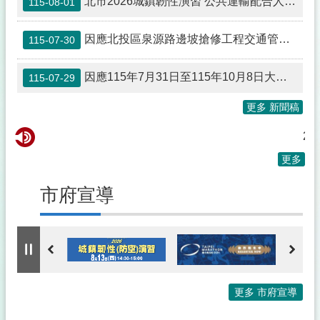
北市2026城鎮韌性演習 公共運輸配合人車管制
115-08-01
因應北投區泉源路邊坡搶修工程交通管制，公車配合改道並取消停靠站位
115-07-30
因應115年7月31日至115年10月8日大安區師大和平人行地下道封填工程案交通管制 公車配合調整行駛動線
115-07-29
更多 新聞稿
20
更多
市府宣導
更多 市府宣導