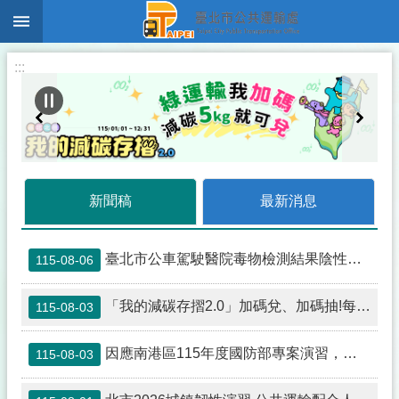
:::
跳到主要內容區塊
:::
新聞稿
最新消息
臺北市公車駕駛醫院毒物檢測結果陰性 市府秉持勿枉勿縱速查釐清
115-08-06
「我的減碳存摺2.0」加碼兌、加碼抽!每週五搭乘大眾運輸工具，還可以抽Lenovo V14筆電、華航亞洲線不限航點來回機票!
115-08-03
因應南港區115年度國防部專案演習，公車配合調整措施
115-08-03