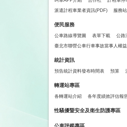
叫車APP介紹
合作社
計程車停
派遣計程車業者資訊(PDF)
服務站
便民服務
公車路線導覽圖
表單下載
公路
臺北市聯營公車行車事故當事人權益保
統計資訊
預告統計資料發布時間表
預算
轉運站專區
各轉運站介紹
各年度績效評估報
性騷擾暨安全及衛生防護專區
公車評鑑專區