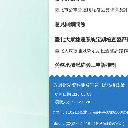
臺北市公車營運與服務品質督導及評
意見回饋問卷
臺北大眾捷運系統定期檢查暨評
臺北大眾捷運系統定期檢查暨評鑑作
勞務承攬派駐勞工申訴機制
政府網站資料開放宣告
隱私權政策
更新日期
115-08-07
瀏覽人次
25659540
地址：110210臺北市信義區松德路300號4
電話：(02)2727-4168 (
各科室聯絡電話
)