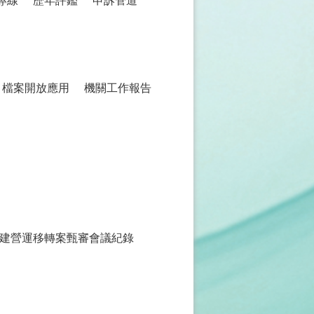
專線
歷年評鑑
申訴管道
檔案開放應用
機關工作報告
建營運移轉案甄審會議紀錄