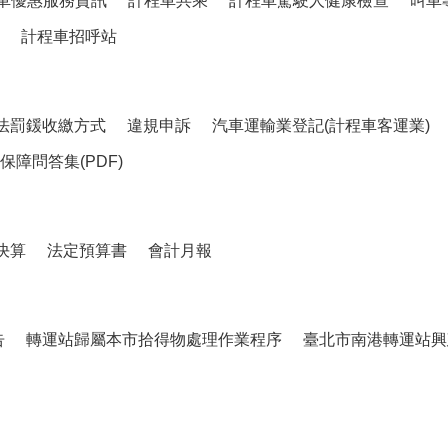
車優惠服務資訊
計程車共乘
計程車駕駛人健康檢查
叫車
計程車招呼站
法罰鍰收繳方式
違規申訴
汽車運輸業登記(計程車客運業)
障問答集(PDF)
決算
法定預算書
會計月報
告
轉運站歸屬本市拾得物處理作業程序
臺北市南港轉運站興