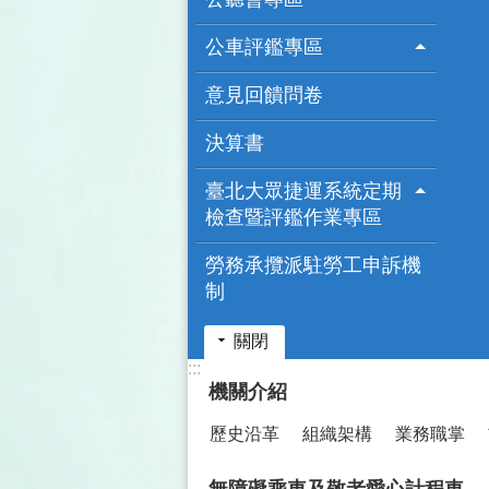
公車評鑑專區
意見回饋問卷
決算書
臺北大眾捷運系統定期
檢查暨評鑑作業專區
勞務承攬派駐勞工申訴機
制
關閉
:::
機關介紹
歷史沿革
組織架構
業務職掌