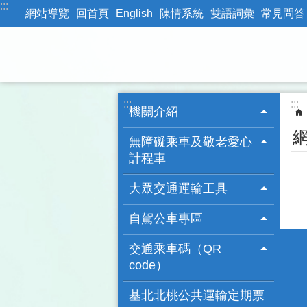
:::
跳到主要內容區塊
網站導覽
回首頁
English
陳情系統
雙語詞彙
常見問答
:::
:::
機關介紹
無障礙乘車及敬老愛心
計程車
大眾交通運輸工具
自駕公車專區
交通乘車碼（QR
code）
基北北桃公共運輸定期票