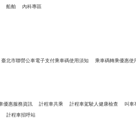
髮族運輸服務
小型復康巴士
大型復康巴士
通用計程車
船舶
內科專區
臺北市聯營公車電子支付乘車碼使用須知
乘車碼轉乘優惠使
車優惠服務資訊
計程車共乘
計程車駕駛人健康檢查
叫車