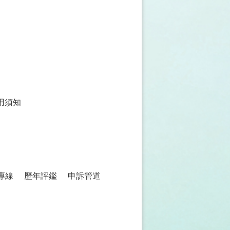
CRPD資訊網
用須知
專線
歷年評鑑
申訴管道