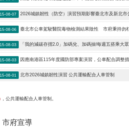
新聞稿
因應環狀線北環段捷運施工，中山區敬業三路與樂群
15-08-07
2026城鎮韌性（防空）演習預期影響臺北市及新北市公
15-08-07
臺北市公車駕駛醫院毒物檢測結果陰性 市府秉持勿
15-08-06
「我的減碳存摺2.0」加碼兌、加碼抽!每週五搭乘大眾運輸工具，還可以抽Len
15-08-03
因應南港區115年度國防部專案演習，公車配合調整
15-08-03
北市2026城鎮韌性演習 公共運輸配合人車管制
15-08-01
公共運輸配合人車管制。