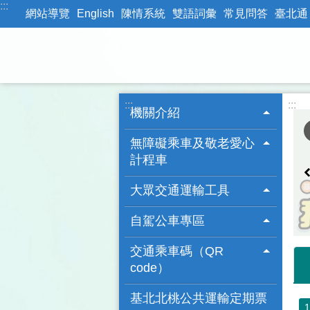
:::
跳到主要內容區塊
網站導覽
English
陳情系統
雙語詞彙
常見問答
臺北通
:::
:::
機關介紹
無障礙乘車及敬老愛心
計程車
大眾交通運輸工具
自駕公車專區
交通乘車碼（QR
code）
基北北桃公共運輸定期票