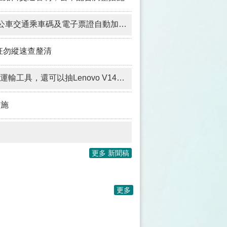
最新消息
三路口交通管制，公車配合調整措施
車交通乘車碼及電子票證自動加值功能
枉勿縱速查釐清
ovo V14筆電、華航亞洲線不限航點來回機票!
措施
更多 新聞稿