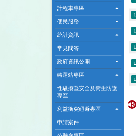
計程車專區
便民服務
1
統計資訊
1
常見問答
1
政府資訊公開
1
轉運站專區
1
性騷擾暨安全及衛生防護
專區
1
利益衝突廻避專區
申請案件
6城鎮韌性(防空)演習訂於8月13日(四)14時30分至15時實施，
公聽會專區