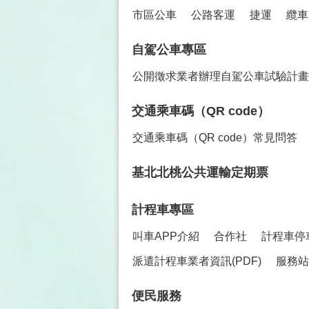
無障礙乘車
敬老愛心計程車
銀
大眾交通運輸工具
市區公車
公路客運
捷運
纜車
自駕公車專區
公開徵求業者辦理自駕公車試驗計畫
交通乘車碼（QR code）
交通乘車碼（QR code）常見問答
基北北桃公共運輸定期票
計程車專區
叫車APP介紹
合作社
計程車停