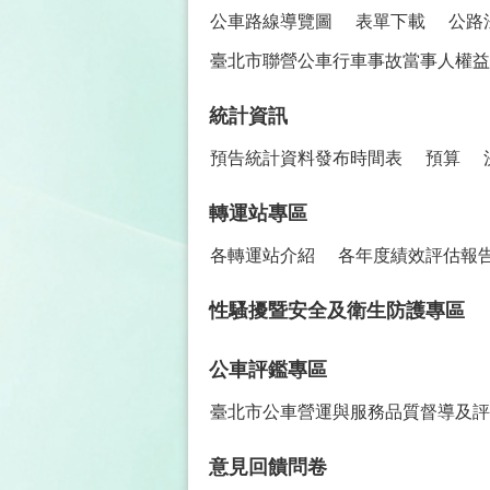
派遣計程車業者資訊(PDF)
服務站
便民服務
公車路線導覽圖
表單下載
公路
臺北市聯營公車行車事故當事人權益保
統計資訊
預告統計資料發布時間表
預算
轉運站專區
各轉運站介紹
各年度績效評估報
性騷擾暨安全及衛生防護專區
公車評鑑專區