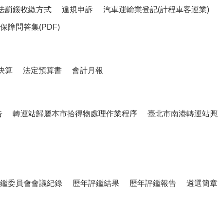
計程車招呼站
法罰鍰收繳方式
違規申訴
汽車運輸業登記(計程車客運業)
障問答集(PDF)
決算
法定預算書
會計月報
告
轉運站歸屬本市拾得物處理作業程序
臺北市南港轉運站興