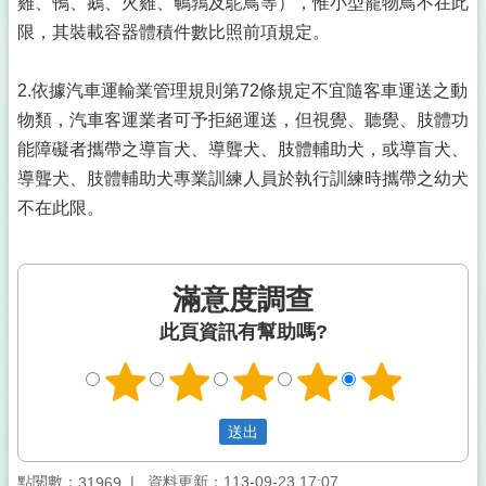
雞、鴨、鵝、火雞、鵪鶉及鴕鳥等），惟小型寵物鳥不在此
限，其裝載容器體積件數比照前項規定。
2.依據汽車運輸業管理規則第72條規定不宜隨客車運送之動
物類，汽車客運業者可予拒絕運送，但視覺、聽覺、肢體功
能障礙者攜帶之導盲犬、導聾犬、肢體輔助犬，或導盲犬、
導聾犬、肢體輔助犬專業訓練人員於執行訓練時攜帶之幼犬
不在此限。
滿意度調查
此頁資訊有幫助嗎?
點閱數：
資料更新：113-09-23 17:07
31969