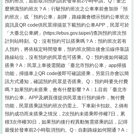
預約班次，如欲取消預約請於發車前2小時申請。Q：要怎
麼辨識預約班次？A：行駛預約班次之公車車前會加掛「預
約班次」或「預約公車」副牌，路線圖會標示預約公車班次
資訊及QR code供民眾掃描並下載預約公車APP，民眾可於
「大臺北公車網」(https://ebus.gov.taipei/)查詢預約班次預
計到站時刻。Q：沒有預約可以搭乘嗎？A：預約班次若有
人預約，將依核定時間發車，預約班次開出後會沿線停靠該
路線站位，沒有預約的民眾也可搭乘。Q：預約後如何確認
搭乘？A：民眾上車後需開啟「臺北市預約公車」app掃描
功能，掃描車上QR code後即可確認搭乘，另當日亦會以簡
訊方式通知，確認預約民眾是否搭乘。Q：預約時要先付費
嗎？如果預約未搭乘，會有什麼影響？A：1.目前「臺北市
預約公車」APP及網頁僅提供民眾進行預約操作，無付費
功能，民眾搭乘該預約班次仍需上、下車刷卡扣款。2.倘有
預約成功而未搭乘之情況，2次預約未搭乘即停權7日，累
積3次停權30日，如果預約後行程異動無需搭乘的話，記得
最慢於發車前2小時取消預約。Q：自劃路線如何開通？A：