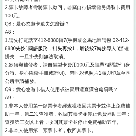
2.票卡故障者需將票卡繳回，若屬自行損壞需另備製卡費用
100元。
Q8：愛心悠遊卡遺失怎麼辦？
A8：
1.請先打電話至412-8880轉7(手機或金馬地區請撥:02-412-
8880
先按1國語服務，掛失再按1，最後按7轉接專人
)辦理
掛失，一旦掛失則無法取消。
2.欲續辦補發者，請自備製卡費用100元及攜帶相關證件(身
分證、身心障礙手冊或證明)、兩吋彩色照片1張與印章至區
公所申請補發。
Q9：愛心悠遊卡借人使用或被冒用遭查獲會處罰嗎？
A9：
1.非本人使用第一類票卡者經查獲收回其票卡並停止免費補
助一年，第二次查獲者，收回其票卡並停止免費補助三年；
查獲第三次以上者，收回其票卡並停止免費補助五年。
2.非本人使用第二類票卡者，收回其票卡。