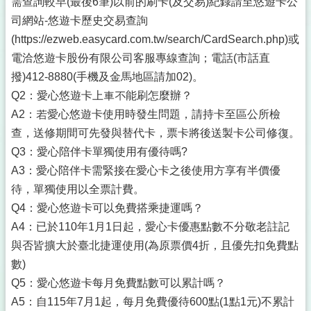
需查詢較早(最後6筆)以前的刷卡(及交易)紀錄請至悠遊卡公
司網站-悠遊卡歷史交易查詢
(https://ezweb.easycard.com.tw/search/CardSearch.php)或
電洽悠遊卡股份有限公司客服專線查詢；電話(市話直
撥)412-8880(手機及金馬地區請加02)。
Q2：愛心悠遊卡上車不能刷怎麼辦？
A2：若愛心悠遊卡使用時發生問題，請持卡至區公所檢
查，送修期間可先發與替代卡，票卡將後送製卡公司修復。
Q3：愛心陪伴卡單獨使用有優待嗎?
A3：愛心陪伴卡需緊接在愛心卡之後使用方享有半價優
待，單獨使用以全票計費。
Q4：愛心悠遊卡可以免費搭乘捷運嗎？
A4：已於110年1月1日起，愛心卡優惠點數不分敬老註記
與否皆擴大於臺北捷運使用(為原票價4折，且優先扣免費點
數)
Q5：愛心悠遊卡每月免費點數可以累計嗎？
A5：自115年7月1起，每月免費優待600點(1點1元)不累計