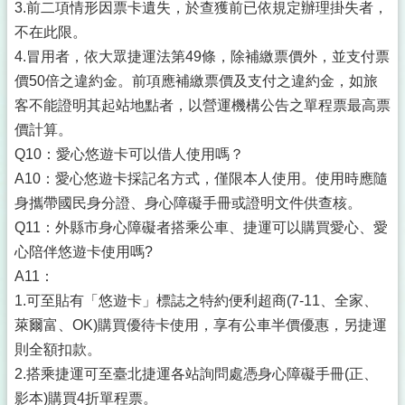
3.前二項情形因票卡遺失，於查獲前已依規定辦理掛失者，
不在此限。
4.冒用者，依大眾捷運法第49條，除補繳票價外，並支付票
價50倍之違約金。前項應補繳票價及支付之違約金，如旅
客不能證明其起站地點者，以營運機構公告之單程票最高票
價計算。
Q10：愛心悠遊卡可以借人使用嗎？
A10：愛心悠遊卡採記名方式，僅限本人使用。使用時應隨
身攜帶國民身分證、身心障礙手冊或證明文件供查核。
Q11：外縣市身心障礙者搭乘公車、捷運可以購買愛心、愛
心陪伴悠遊卡使用嗎?
A11：
1.可至貼有「悠遊卡」標誌之特約便利超商(7-11、全家、
萊爾富、OK)購買優待卡使用，享有公車半價優惠，另捷運
則全額扣款。
2.搭乘捷運可至臺北捷運各站詢問處憑身心障礙手冊(正、
影本)購買4折單程票。