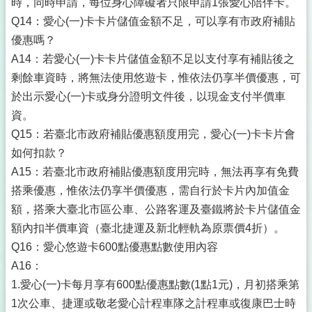
時，同時申請，每位身心障礙者只限申請1張愛心陪伴卡。
Q14：愛心(一)卡卡片儲值金額不足，可以享有市政府補貼
優惠嗎？
A14：若愛心(一)卡卡片儲值金額不足以支付享有補貼後之
剩餘車資時，將無法使用悠遊卡，惟依法仍享半價優惠，可
於出示愛心(一)卡或身分證明文件後，以現金支付半價車
資。
Q15：若臺北市政府補貼優惠額度用完，愛心(一)卡卡片會
如何扣款？
A15：若臺北市政府補貼優惠額度用完時，無法再享有免費
搭乘優惠，惟依法仍享半價優惠，需自行於卡片內加值金
額，搭乘大臺北市區公車、公路客運及臺鐵將於卡片儲值金
額內扣半價車資（臺北捷運及新北輕軌為原票價4折）。
Q16：愛心悠遊卡600點優惠點數使用內容
A16：
1.愛心(一)卡每月享有600點優惠點數(1點1元)，月初搭乘第
1次公車、捷運或敬老愛心計程車隊之計程車或復康巴士時