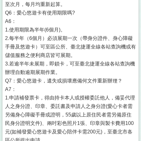
至次月，每月均重新起算。
Q6：愛心悠遊卡有使用期限嗎?
A6：
1.使用期限為半年(6個月)。
2.每半年（6個月）必須展期一次（帶身分證件、身心障礙
手冊及悠遊卡）可至區公所、臺北捷運全線各站查詢機或有
儲值服務之便利商店皆可展期。
3.若逾半年未展期，即鎖卡，可至臺北捷運全線各站查詢機
辦理自動逾期展期作業。
Q7：愛心悠遊卡，遺失或損壞應備何文件重新辦理？
A7：
1.申請補發票卡，得由持卡本人或授權委託他人，備妥代理
人之身分證、印章、委託書及申請人之身分證(愛心卡者需
另備身心障礙手冊或證明，55歲以上原住民者需另備原住
民身分證明文件)、兩吋彩色照片1張、印章與製卡費用100
元(如補發愛心悠遊卡及愛心陪伴卡需200元)，至臺北市各
區公所提出申請。