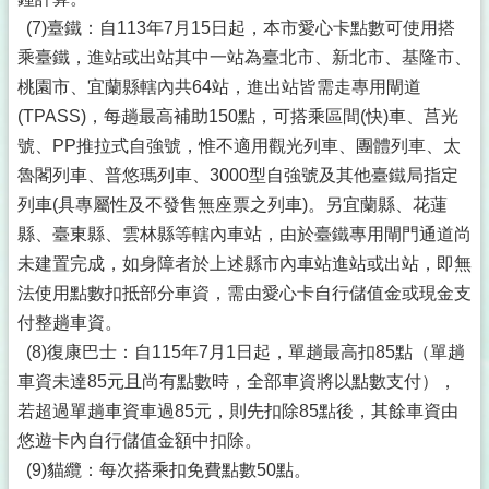
(7)臺鐵：自113年7月15日起，本市愛心卡點數可使用搭
乘臺鐵，進站或出站其中一站為臺北市、新北市、基隆市、
桃園市、宜蘭縣轄內共64站，進出站皆需走專用閘道
(TPASS)，每趟最高補助150點，可搭乘區間(快)車、莒光
號、PP推拉式自強號，惟不適用觀光列車、團體列車、太
魯閣列車、普悠瑪列車、3000型自強號及其他臺鐵局指定
列車(具專屬性及不發售無座票之列車)。另宜蘭縣、花蓮
縣、臺東縣、雲林縣等轄內車站，由於臺鐵專用閘門通道尚
未建置完成，如身障者於上述縣市內車站進站或出站，即無
法使用點數扣抵部分車資，需由愛心卡自行儲值金或現金支
付整趟車資。
(8)復康巴士：自115年7月1日起，單趟最高扣85點（單趟
車資未達85元且尚有點數時，全部車資將以點數支付），
若超過單趟車資車過85元，則先扣除85點後，其餘車資由
悠遊卡內自行儲值金額中扣除。
(9)貓纜：每次搭乘扣免費點數50點。