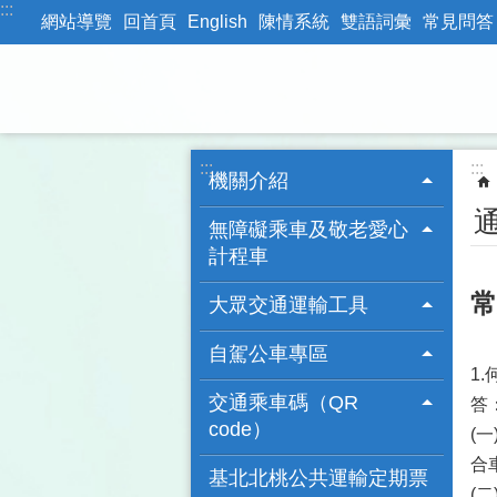
:::
跳到主要內容區塊
網站導覽
回首頁
English
陳情系統
雙語詞彙
常見問答
:::
:::
機關介紹
無障礙乘車及敬老愛心
計程車
常
大眾交通運輸工具
自駕公車專區
1
交通乘車碼（QR
答
code）
(
合
基北北桃公共運輸定期票
(