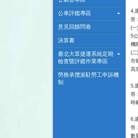
4
公車評鑑專區
答
意見回饋問卷
(
5
決算書
機
(
臺北大眾捷運系統定期
檢查暨評鑑作業專區
市
高
勞務承攬派駐勞工申訴機
制
5
答
時
6
答
數