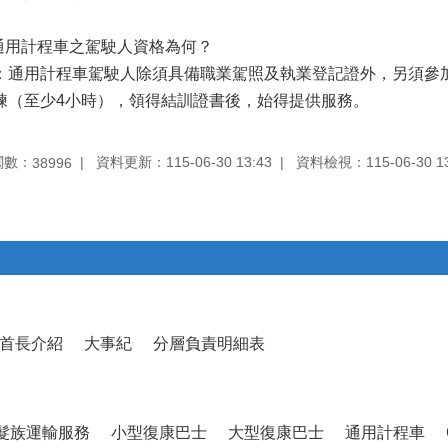
.通用計程車之駕駛人資格為何？
：通用計程車駕駛人除須具備職業駕照及執業登記證外，另須參
練（至少4小時），領得結訓證書後，始得提供服務。
閱數：
資料更新：115-06-30 13:43
資料檢視：115-06-30 13
38996
首長介紹
大事紀
分層負責明細表
髮族運輸服務
小型復康巴士
大型復康巴士
通用計程車