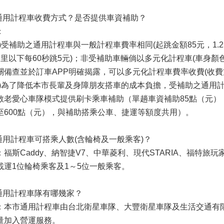
.通用計程車收費方式？是否提供車資補助？
：
一)受補助之通用計程車與一般計程車費率相同(起跳金額85元，1.
公里以下每60秒跳5元)；非受補助車輛倘以多元化計程車(車身
關備查並於訂車APP明確揭露，可以多元化計程車費率收費(收費
二)為了降低本市長輩及身障朋友搭車的成本負擔，受補助之通用
敬老愛心車隊模式提供刷卡乘車補助（單趟車資補助85點（元），
至600點（元），與補助搭乘公車、捷運等額度共用）。
.通用計程車可搭乘人數(含輪椅及一般乘客)？
：福斯Caddy、納智捷V7、中華菱利、現代STARIA、福特旅
載運1位輪椅乘客及1～5位一般乘客。
.通用計程車隊有哪幾家？
：本市通用計程車由台北衛星車隊、大豐衛星車隊及生活交通有
量加入營運服務。