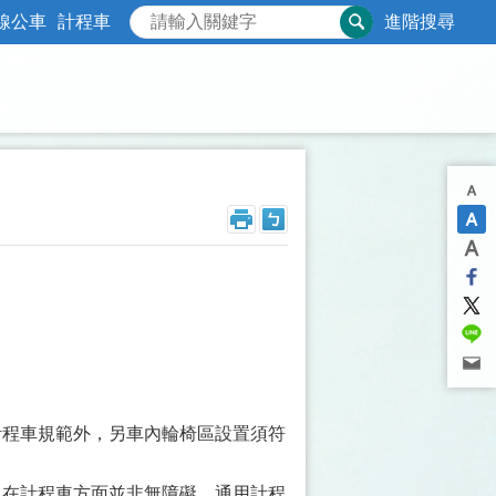
線公車
計程車
進階搜尋
計程車規範外，另車內輪椅區設置須符
但在計程車方面並非無障礙，通用計程