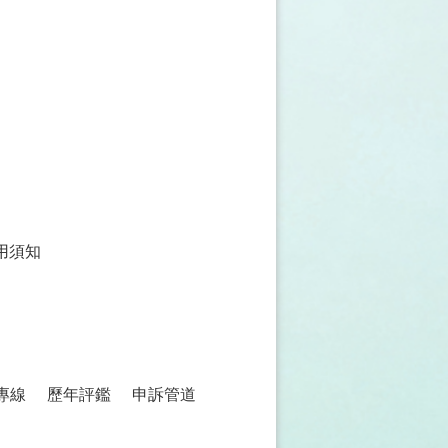
用須知
專線
歷年評鑑
申訴管道