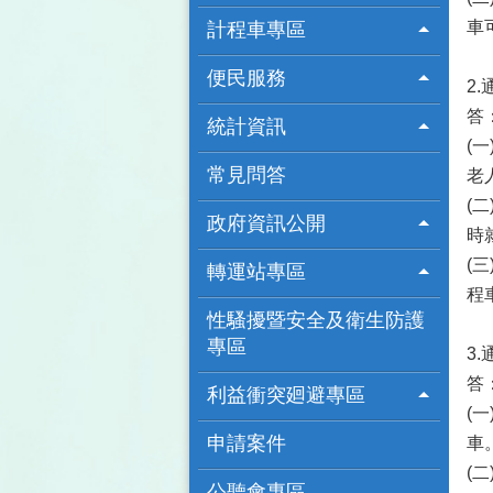
車
計程車專區
便民服務
2
答
統計資訊
(
常見問答
老
(
政府資訊公開
時
(
轉運站專區
程
性騷擾暨安全及衛生防護
專區
3
答
利益衝突廻避專區
(
申請案件
車
(
公聽會專區