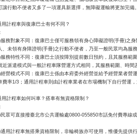
可讓行動不便者又多了一項運具新選擇，無障礙運輸將更加完備
.通用計程車與復康巴士有何不同？
：
一)服務對象不同：復康巴士僅可服務領有身心障礙證明(手冊)之
人、未領有身障證明(手冊)之行動不便者，乃至一般民眾均為服
二)服務特性不同：復康巴士須按障別提前數日預約，且其服務範
就近派遣模式與一般計程車隊營運方式相同，其服務範圍、時間
三)經營模式不同：復康巴士係由本府委外經營並給予經營業者營
車費率1/3；通用計程車則由計程車業者在市場機制下自行營運
.通用計程車如何叫車？搭車有無資格限制？
：
一)民眾可直接撥臺北市公共運輸處0800-055850市話免付費專線或
。
二)通用計程車無搭乘資格限制，非輪椅族亦可使用，惟優先提供