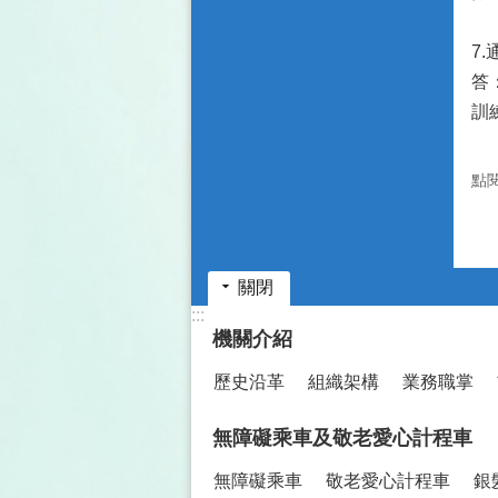
7
答
訓
點
關閉
:::
機關介紹
歷史沿革
組織架構
業務職掌
無障礙乘車及敬老愛心計程車
無障礙乘車
敬老愛心計程車
銀