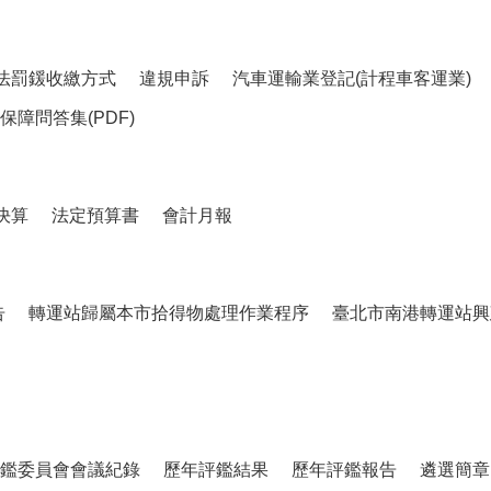
法罰鍰收繳方式
違規申訴
汽車運輸業登記(計程車客運業)
障問答集(PDF)
決算
法定預算書
會計月報
告
轉運站歸屬本市拾得物處理作業程序
臺北市南港轉運站興
鑑委員會會議紀錄
歷年評鑑結果
歷年評鑑報告
遴選簡章