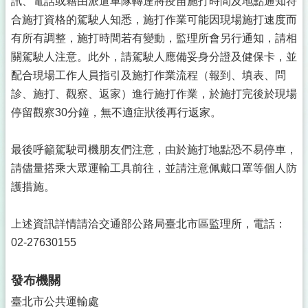
訊、電話或藉由派遣車隊轉達將疫苗施打時間及地點通知符
合施打資格的駕駛人知悉，施打作業可能因現場施打速度而
有所有調整，施打時間若有變動，監理所會另行通知，請相
關駕駛人注意。此外，請駕駛人應備妥身分證及健保卡，並
配合現場工作人員指引及施打作業流程（報到、填表、問
診、施打、觀察、返家）進行施打作業，於施打完後於現場
停留觀察30分鐘，無不適症狀後再行返家。
最後呼籲駕駛司機朋友們注意，由於施打地點恐不易停車，
請儘量搭乘大眾運輸工具前往，並請注意佩戴口罩等個人防
護措施。
上述資訊詳情請洽交通部公路局臺北市區監理所，電話：
02-27630155
發布機關
臺北市公共運輸處