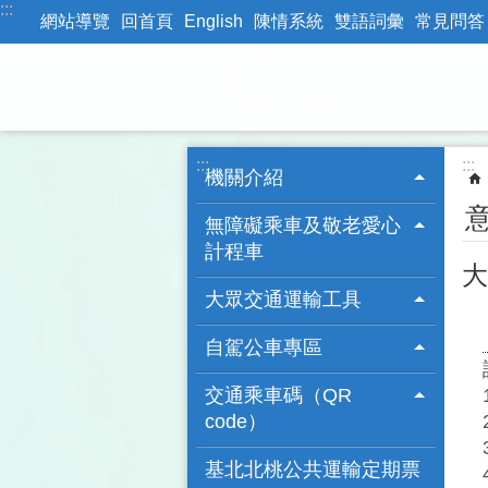
:::
跳到主要內容區塊
網站導覽
回首頁
English
陳情系統
雙語詞彙
常見問答
:::
:::
機關介紹
無障礙乘車及敬老愛心
計程車
大
大眾交通運輸工具
自駕公車專區
交通乘車碼（QR
code）
基北北桃公共運輸定期票