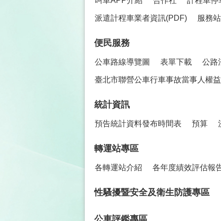
叫車APP介紹
合作社
計程車停
派遣計程車業者資訊(PDF)
服務站
便民服務
公車路線導覽圖
表單下載
公路
臺北市聯營公車行車事故當事人權益保
統計資訊
預告統計資料發布時間表
預算
轉運站專區
各轉運站介紹
各年度績效評估報
性騷擾暨安全及衛生防護專區
公車評鑑專區