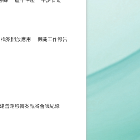
專線
歷年評鑑
申訴管道
檔案開放應用
機關工作報告
建營運移轉案甄審會議紀錄