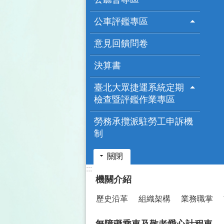
公車評鑑專區
意見回饋問卷
決算書
臺北大眾捷運系統定期
檢查暨評鑑作業專區
勞務承攬派駐勞工申訴機
制
關閉
:::
機關介紹
歷史沿革
組織架構
業務職掌