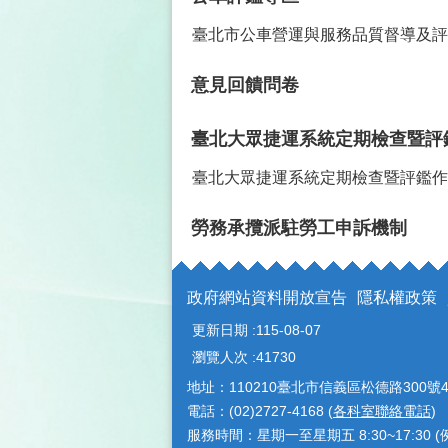
臺北市公車營運與服務品質督導及評
意見回饋問卷
臺北大眾捷運系統定期檢查暨評
臺北大眾捷運系統定期檢查暨評鑑作
勞務承攬派駐勞工申訴機制
政府網站資料開放宣告
隱私權政策
更新日期
115-08-07
瀏覽人次
41730
地址：110210臺北市信義區松德路300號4
電話：(02)2727-4168 (
各科室聯絡電話
)
服務時間：星期一至星期五 8:30~17:30