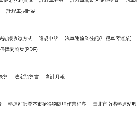
車優惠服務資訊
計程車共乘
計程車駕駛人健康檢查
叫車
計程車招呼站
法罰鍰收繳方式
違規申訴
汽車運輸業登記(計程車客運業)
障問答集(PDF)
決算
法定預算書
會計月報
告
轉運站歸屬本市拾得物處理作業程序
臺北市南港轉運站興