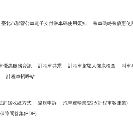
臺北市聯營公車電子支付乘車碼使用須知
乘車碼轉乘優惠使
車優惠服務資訊
計程車共乘
計程車駕駛人健康檢查
叫車
計程車招呼站
法罰鍰收繳方式
違規申訴
汽車運輸業登記(計程車客運業)
障問答集(PDF)