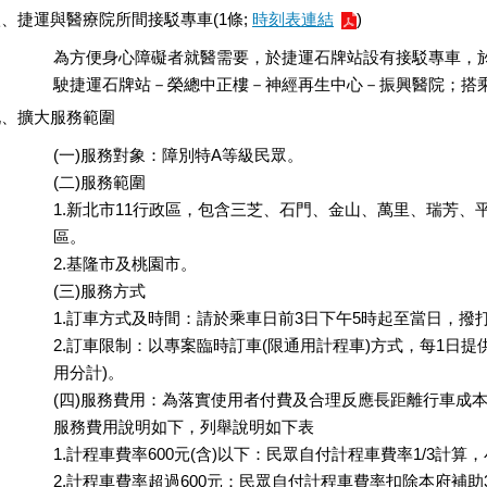
、捷運與醫療院所間接駁專車(1條;
時刻表連結
)
為方便身心障礙者就醫需要，於捷運石牌站設有接駁專車，於
駛捷運石牌站－榮總中正樓－神經再生中心－振興醫院；搭
九、擴大服務範圍
(一)服務對象：障別特A等級民眾。
(二)服務範圍
1.新北市11行政區，包含三芝、石門、金山、萬里、瑞芳
區。
2.基隆市及桃園市。
(三)服務方式
1.訂車方式及時間：請於乘車日前3日下午5時起至當日，撥打客服中
2.訂車限制：以專案臨時訂車(限通用計程車)方式，每1日提
用分計)。
(四)服務費用：為落實使用者付費及合理反應長距離行車成
服務費用說明如下，列舉說明如下表
1.計程車費率600元(含)以下：民眾自付計程車費率1/3計
2.計程車費率超過600元：民眾自付計程車費率扣除本府補助