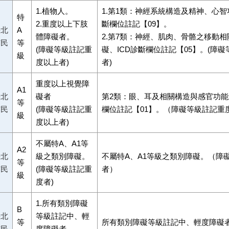
1.植物人。
1.第1類：神經系統構造及精神、心智
特
2.重度以上下肢
斷欄位註記【09】。
臺北
A
體障礙者。
2.第7類：神經、肌肉、骨骼之移動
市民
等
(障礙等級註記重
礙、ICD診斷欄位註記【05】。(障
級
度以上者)
者)
重度以上視覺障
A1
臺北
礙者
第2類：眼、耳及相關構造與感官功能
等
市民
(障礙等級註記重
欄位註記【01】。（障礙等級註記重
級
度以上者)
不屬特A、A1等
A2
臺北
級之類別障礙。
不屬特A、A1等級之類別障礙。（障
等
市民
(障礙等級註記重
者）
級
度者)
1.所有類別障礙
B
臺北
等級註記中、輕
等
所有類別障礙等級註記中、輕度障礙
市民
度障礙者。