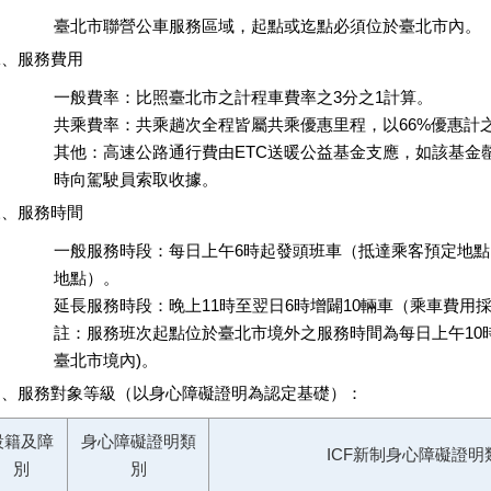
臺北市聯營公車服務區域，起點或迄點必須位於臺北市內。
二、服務費用
一般費率：比照臺北市之計程車費率之3分之1計算。
共乘費率：共乘趟次全程皆屬共乘優惠里程，以66%優惠計
其他：高速公路通行費由ETC送暖公益基金支應，如該基金
時向駕駛員索取收據。
三、服務時間
一般服務時段：每日上午6時起發頭班車（抵達乘客預定地點
地點）。
延長服務時段：晚上11時至翌日6時增闢10輛車（乘車費用
註：服務班次起點位於臺北市境外之服務時間為每日上午10
臺北市境內)。
四、服務對象等級（以身心障礙證明為認定基礎）：
設籍及障
身心障礙證明類
ICF新制身心障礙證明
別
別