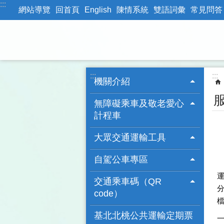
:::
跳到主要內容區塊
網站導覽
回首頁
English
陳情系統
雙語詞彙
常見問答
:::
:::
機關介紹
無障礙乘車及敬老愛心
計程車
大眾交通運輸工具
自駕公車專區
交通乘車碼（QR
分
code）
基北北桃公共運輸定期票