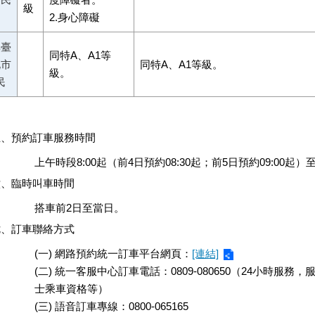
級
2.身心障礙
非臺
同特A、A1等
北市
同特A、A1等級。
級。
民
五、預約訂車服務時間
上午時段8:00起（前4日預約08:30起；前5日預約09:00起）至
六、臨時叫車時間
搭車前2日至當日。
七、訂車聯絡方式
(一) 網路預約統一訂車平台網頁：
[連結]
(二) 統一客服中心訂車電話：0809-080650（24小時
士乘車資格等）
(三) 語音訂車專線：0800-065165