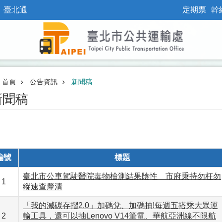
臺北通
定期票
幹
首頁
公告資訊
新聞稿
新聞稿
編號
標題
臺北市公車駕駛醫院毒物檢測結果陰性 市府秉持勿枉勿
1
縱速查釐清
「我的減碳存摺2.0」加碼兌、加碼抽!每週五搭乘大眾運
2
輸工具，還可以抽Lenovo V14筆電、華航亞洲線不限航