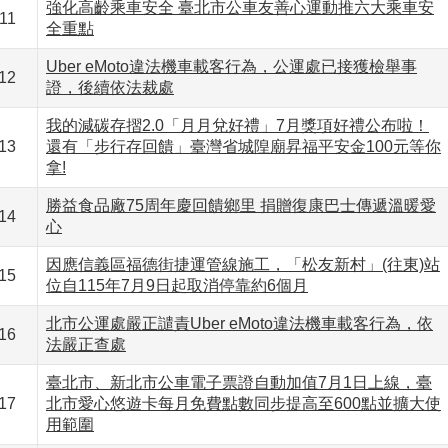
強化高齡乘車安全 臺北市公車友善心運動推六大乘車安
11
全重點
Uber eMoto違法機車載客行為，公運處已接獲檢舉事
12
證，後續依法裁處
我的減碳存摺2.0「月月兌好禮」7月獎項好禮公布啦！
13
還有「步行存回饋」臺灣省城隍廟昇福平安金100元等你
拿!
勝益食品廠75周年慶回饋鄉里 捐贈復康巴士傳遞溫暖愛
14
心
因應信義區福德街捷運管線施工，「松友新村」(往東)站
15
位自115年7月9日起取消停靠約6個月
北市公運處嚴正譴責Uber eMoto違法機車載客行為，依
16
法嚴正查處
臺北市、新北市公車電子票證自動加值7月1日上線，臺
17
北市愛心悠遊卡每月免費點數同步提高至600點並擴大使
用範圍