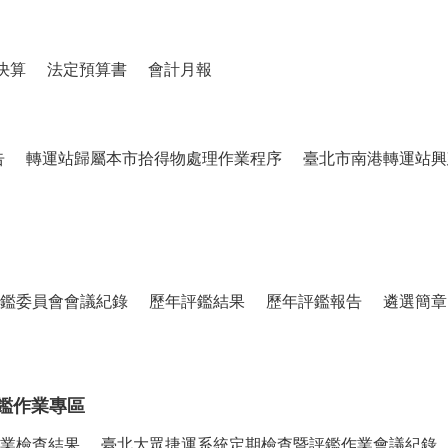
決算
法定預算書
會計月報
告
轉運站歸屬本市拾得物處理作業程序
臺北市南港轉運站興
鑑委員會會議紀錄
歷年評鑑結果
歷年評鑑報告
遴選簡章
鑑作業專區
業檢查結果
臺北大眾捷運系統定期檢查暨評鑑作業會議紀錄