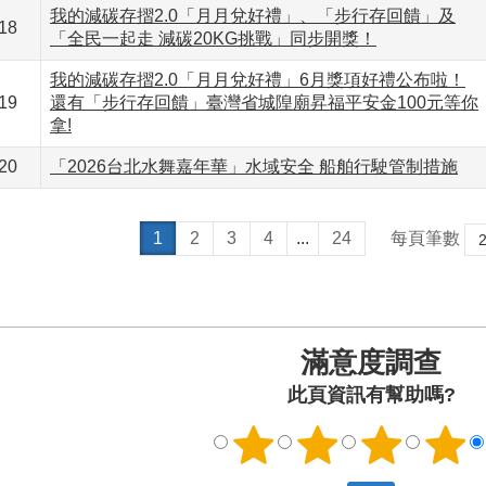
我的減碳存摺2.0「月月兌好禮」、「步行存回饋」及
18
「全民一起走 減碳20KG挑戰」同步開獎！
我的減碳存摺2.0「月月兌好禮」6月獎項好禮公布啦！
19
還有「步行存回饋」臺灣省城隍廟昇福平安金100元等你
拿!
20
「2026台北水舞嘉年華」水域安全 船舶行駛管制措施
1
2
3
4
...
24
每頁筆數
滿意度調查
此頁資訊有幫助嗎?