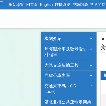
:::
跳到主要內容區塊
網站導覽
回首頁
English
陳情系統
雙語詞彙
常見問答
:::
:::
機關介紹
無障礙乘車及敬老愛心
計程車
大眾交通運輸工具
自駕公車專區
交通乘車碼（QR
code）
基北北桃公共運輸定期票