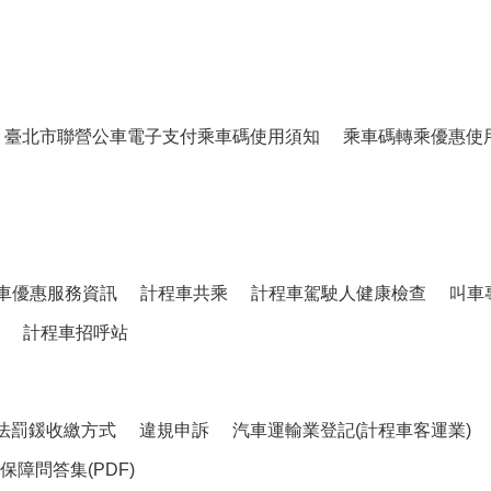
臺北市聯營公車電子支付乘車碼使用須知
乘車碼轉乘優惠使
車優惠服務資訊
計程車共乘
計程車駕駛人健康檢查
叫車
計程車招呼站
法罰鍰收繳方式
違規申訴
汽車運輸業登記(計程車客運業)
障問答集(PDF)