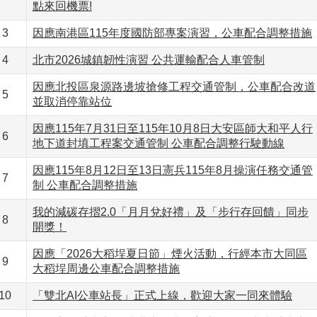
點來回機票!
3
因應南港區115年度國防部專案演習，公車配合調整措施
4
北市2026城鎮韌性演習 公共運輸配合人車管制
因應北投區泉源路邊坡搶修工程交通管制，公車配合改道
5
並取消停靠站位
因應115年7月31日至115年10月8日大安區師大和平人行
6
地下道封填工程案交通管制 公車配合調整行駛動線
因應115年8月12日至13日憲兵115年8月操演任務交通管
7
制 公車配合調整措施
我的減碳存摺2.0「月月兌好禮」及「步行存回饋」同步
8
開獎！
因應「2026大稻埕夏日節」煙火活動，行經本市大同區
9
大稻埕周邊公車配合調整措施
10
「雙北AI公車站長」正式上線，歡迎大家一同來體驗