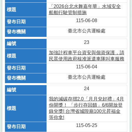
「2026台北水舞嘉年華」水域安全
船舶行駛管制措施
115-06-08
臺北市公共運輸處
23
加強計程車平台資安與個資保護，請
民眾使用政府核准派遣車隊叫車服務
115-06-04
臺北市公共運輸處
24
我的減碳存摺2.0「月月兌好禮」4月
份開獎！ 「步行存回饋」6/6開放登
錄兌獎! 台灣省城隍廟100元昇福金
等你拿!
115-05-25