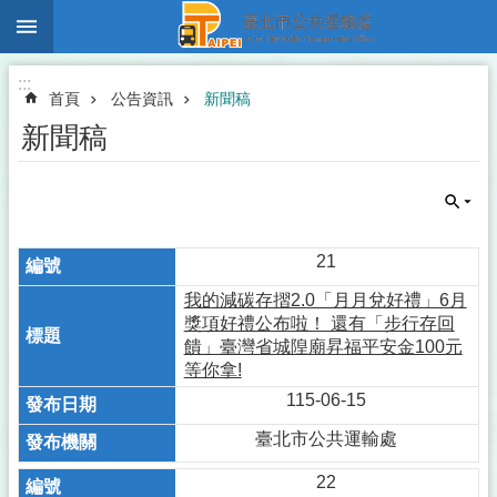
:::
跳到主要內容區塊
:::
首頁
公告資訊
新聞稿
新聞稿
21
我的減碳存摺2.0「月月兌好禮」6月
獎項好禮公布啦！ 還有「步行存回
饋」臺灣省城隍廟昇福平安金100元
等你拿!
115-06-15
臺北市公共運輸處
22