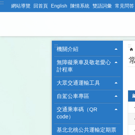
:::
跳到主要內容區塊
網站導覽
回首頁
English
陳情系統
雙語詞彙
常見問答
:::
:::
機關介紹
無障礙乘車及敬老愛心
計程車
大眾交通運輸工具
自駕公車專區
交通乘車碼（QR
code）
基北北桃公共運輸定期票