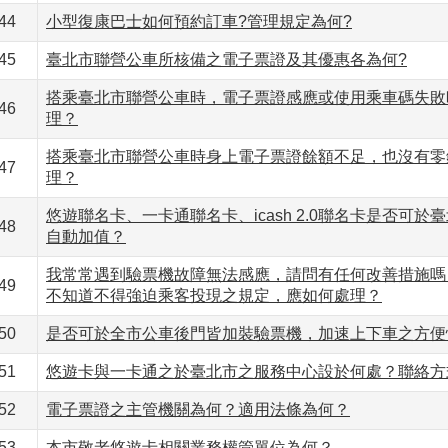
44
小型復康巴士如何預約訂車?管理規定為何?
45
臺北市聯營公車所核備之電子票證及其優惠各為何?
搭乘臺北市聯營公車時，電子票證感應或使用乘車碼失敗
46
理？
搭乘臺北市聯營公車時身上電子票證餘額不足，也沒有零
47
理？
悠遊聯名卡、一卡通聯名卡、icash 2.0聯名卡是否可於
48
自動加值？
我常常遇到驗票機故障無法感應，請問有任何改善措施嗎
49
不知道不得強迫乘客投現之規定，應如何處理？
50
是否可於全市公車後門皆加裝驗票機，加速上下車之方便
51
悠遊卡與一卡通之於臺北市之服務中心設於何處？聯絡方
52
電子票證之主管機關為何？適用法條為何？
53
本市敬老悠遊卡相關業務權管單位為何？