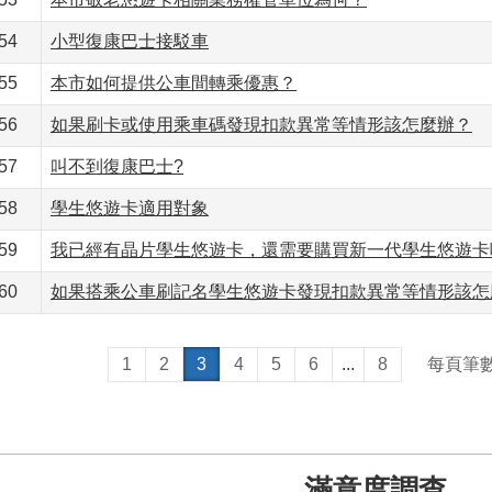
54
小型復康巴士接駁車
55
本市如何提供公車間轉乘優惠？
56
如果刷卡或使用乘車碼發現扣款異常等情形該怎麼辦？
57
叫不到復康巴士?
58
學生悠遊卡適用對象
59
我已經有晶片學生悠遊卡，還需要購買新一代學生悠遊卡
60
如果搭乘公車刷記名學生悠遊卡發現扣款異常等情形該怎
1
2
3
4
5
6
...
8
每頁筆
滿意度調查