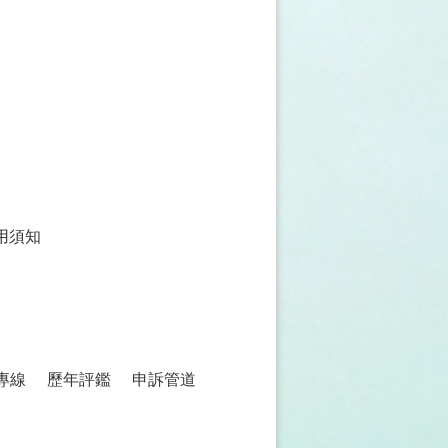
用須知
專線
歷年評鑑
申訴管道