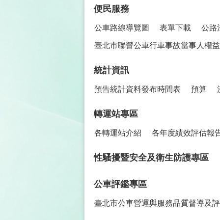
便民服務
公車路線導覽圖
表單下載
公路
臺北市聯營公車行車事故當事人權益保
統計資訊
預告統計資料發布時間表
預算
轉運站專區
各轉運站介紹
各年度績效評估報
性騷擾暨安全及衛生防護專區
公車評鑑專區
臺北市公車營運與服務品質督導及評