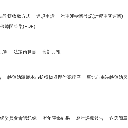
法罰鍰收繳方式
違規申訴
汽車運輸業登記(計程車客運業)
障問答集(PDF)
決算
法定預算書
會計月報
告
轉運站歸屬本市拾得物處理作業程序
臺北市南港轉運站興
鑑委員會會議紀錄
歷年評鑑結果
歷年評鑑報告
遴選簡章