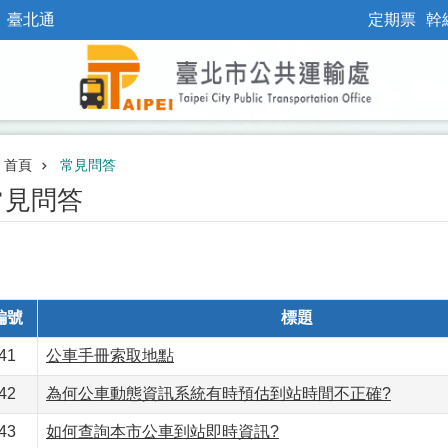
臺北通
定期票
幹
首頁
常見問答
常見問答
編號
標題
41
公車手冊索取地點
42
為何公車動態資訊系統有時預估到站時間不正確?
43
如何查詢本市公車到站即時資訊?